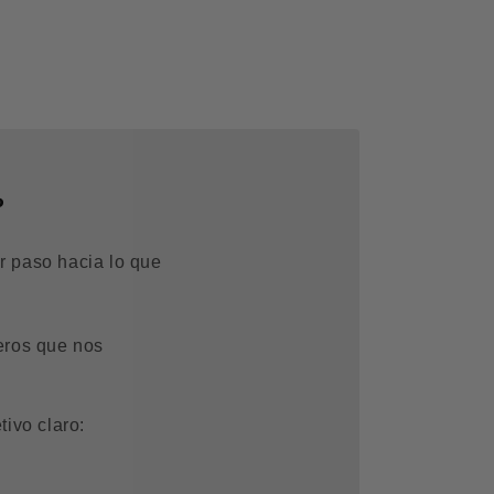
?
r paso hacia lo que
eros que nos
tivo claro: