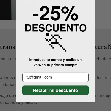
-25%
DESCUENTO
🏃
 transformar frutas en energía natural
 solo encontramos nuestra misión, sino que dimos el prime
Introduce tu correo y recibe un
25% en tu primera compra
Email
deros magos de la nutrición deportiva y con expertos frut
cto base que buscábamos.
Recibir mi descuento
viaje de desarrollo, probando y perfeccionando con un obje
o, sabroso y eficaz.